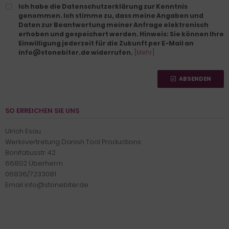
Ich habe die Datenschutzerklärung zur Kenntnis
genommen. Ich stimme zu, dass meine Angaben und
Daten zur Beantwortung meiner Anfrage elektronisch
erhoben und gespeichert werden. Hinweis: Sie können Ihre
Einwilligung jederzeit für die Zukunft per E-Mail an
info@stonebiter.de widerrufen.
[Mehr]
ABSENDEN
SO ERREICHEN SIE UNS
Ulrich Esau
Werksvertretung Danish Tool Productions
Bonifatiusstr. 42
66802 Überherrn
06836/7233081
Email info@stonebiter.de