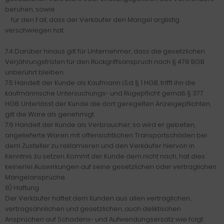
beruhen, sowie
für den Fall, dass der Verkäufer den Mangel arglistig
verschwiegen hat.
7.4 Darüber hinaus gilt für Unternehmer, dass die gesetzlichen
Verjährungsfristen für den Rückgriffsanspruch nach § 478 BGB
unberührt bleiben.
7.5 Handelt der Kunde als Kaufmann i.S.d. § 1 HGB, trifft ihn die
kaufmännische Untersuchungs- und Rügepflicht gemäß § 377
HGB. Unterlässt der Kunde die dort geregelten Anzeigepflichten,
gilt die Ware als genehmigt.
7.6 Handelt der Kunde als Verbraucher, so wird er gebeten,
angelieferte Waren mit offensichtlichen Transportschäden bei
dem Zusteller zu reklamieren und den Verkäufer hiervon in
Kenntnis zu setzen. Kommt der Kunde dem nicht nach, hat dies
keinerlei Auswirkungen auf seine gesetzlichen oder vertraglichen
Mängelansprüche.
8) Haftung
Der Verkäufer haftet dem Kunden aus allen vertraglichen,
vertragsähnlichen und gesetzlichen, auch deliktischen
Ansprüchen auf Schadens- und Aufwendungsersatz wie folgt: