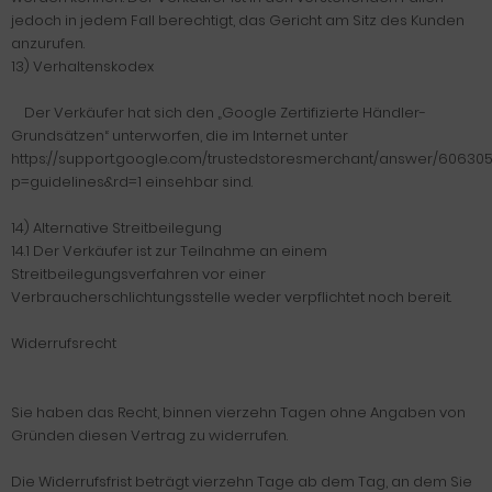
jedoch in jedem Fall berechtigt, das Gericht am Sitz des Kunden
anzurufen.
13) Verhaltenskodex
Der Verkäufer hat sich den „Google Zertifizierte Händler-
Grundsätzen“ unterworfen, die im Internet unter
https://support.google.com/trustedstoresmerchant/answer/60630
p=guidelines&rd=1 einsehbar sind.
14) Alternative Streitbeilegung
14.1 Der Verkäufer ist zur Teilnahme an einem
Streitbeilegungsverfahren vor einer
Verbraucherschlichtungsstelle weder verpflichtet noch bereit.
Widerrufsrecht
Sie haben das Recht, binnen vierzehn Tagen ohne Angaben von
Gründen diesen Vertrag zu widerrufen.
Die Widerrufsfrist beträgt vierzehn Tage ab dem Tag, an dem Sie