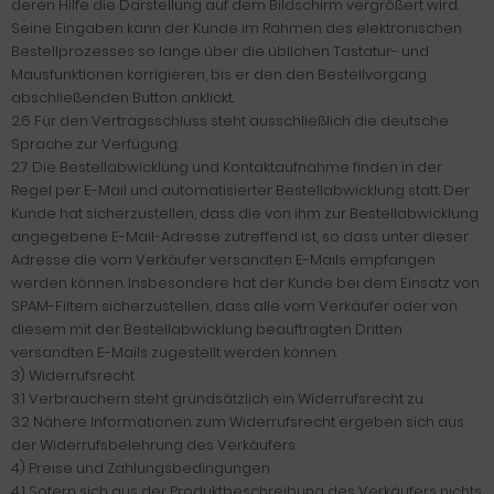
deren Hilfe die Darstellung auf dem Bildschirm vergrößert wird.
Seine Eingaben kann der Kunde im Rahmen des elektronischen
Bestellprozesses so lange über die üblichen Tastatur- und
Mausfunktionen korrigieren, bis er den den Bestellvorgang
abschließenden Button anklickt.
2.6 Für den Vertragsschluss steht ausschließlich die deutsche
Sprache zur Verfügung.
2.7 Die Bestellabwicklung und Kontaktaufnahme finden in der
Regel per E-Mail und automatisierter Bestellabwicklung statt. Der
Kunde hat sicherzustellen, dass die von ihm zur Bestellabwicklung
angegebene E-Mail-Adresse zutreffend ist, so dass unter dieser
Adresse die vom Verkäufer versandten E-Mails empfangen
werden können. Insbesondere hat der Kunde bei dem Einsatz von
SPAM-Filtern sicherzustellen, dass alle vom Verkäufer oder von
diesem mit der Bestellabwicklung beauftragten Dritten
versandten E-Mails zugestellt werden können.
3) Widerrufsrecht
3.1 Verbrauchern steht grundsätzlich ein Widerrufsrecht zu.
3.2 Nähere Informationen zum Widerrufsrecht ergeben sich aus
der Widerrufsbelehrung des Verkäufers.
4) Preise und Zahlungsbedingungen
4.1 Sofern sich aus der Produktbeschreibung des Verkäufers nichts