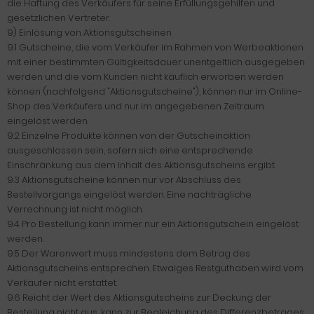
die Haftung des Verkäufers für seine Erfüllungsgehilfen und
gesetzlichen Vertreter.
9) Einlösung von Aktionsgutscheinen
9.1 Gutscheine, die vom Verkäufer im Rahmen von Werbeaktionen
mit einer bestimmten Gültigkeitsdauer unentgeltlich ausgegeben
werden und die vom Kunden nicht käuflich erworben werden
können (nachfolgend "Aktionsgutscheine"), können nur im Online-
Shop des Verkäufers und nur im angegebenen Zeitraum
eingelöst werden.
9.2 Einzelne Produkte können von der Gutscheinaktion
ausgeschlossen sein, sofern sich eine entsprechende
Einschränkung aus dem Inhalt des Aktionsgutscheins ergibt.
9.3 Aktionsgutscheine können nur vor Abschluss des
Bestellvorgangs eingelöst werden. Eine nachträgliche
Verrechnung ist nicht möglich.
9.4 Pro Bestellung kann immer nur ein Aktionsgutschein eingelöst
werden.
9.5 Der Warenwert muss mindestens dem Betrag des
Aktionsgutscheins entsprechen. Etwaiges Restguthaben wird vom
Verkäufer nicht erstattet.
9.6 Reicht der Wert des Aktionsgutscheins zur Deckung der
Bestellung nicht aus, kann zur Begleichung des Differenzbetrages