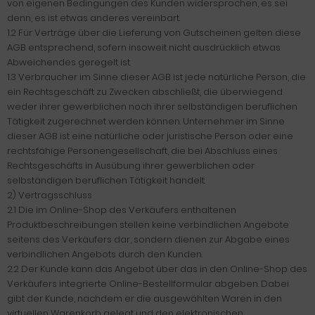
von eigenen Bedingungen des Kunden widersprochen, es sei
denn, es ist etwas anderes vereinbart.
1.2 Für Verträge über die Lieferung von Gutscheinen gelten diese
AGB entsprechend, sofern insoweit nicht ausdrücklich etwas
Abweichendes geregelt ist.
1.3 Verbraucher im Sinne dieser AGB ist jede natürliche Person, die
ein Rechtsgeschäft zu Zwecken abschließt, die überwiegend
weder ihrer gewerblichen noch ihrer selbständigen beruflichen
Tätigkeit zugerechnet werden können. Unternehmer im Sinne
dieser AGB ist eine natürliche oder juristische Person oder eine
rechtsfähige Personengesellschaft, die bei Abschluss eines
Rechtsgeschäfts in Ausübung ihrer gewerblichen oder
selbständigen beruflichen Tätigkeit handelt.
2) Vertragsschluss
2.1 Die im Online-Shop des Verkäufers enthaltenen
Produktbeschreibungen stellen keine verbindlichen Angebote
seitens des Verkäufers dar, sondern dienen zur Abgabe eines
verbindlichen Angebots durch den Kunden.
2.2 Der Kunde kann das Angebot über das in den Online-Shop des
Verkäufers integrierte Online-Bestellformular abgeben. Dabei
gibt der Kunde, nachdem er die ausgewählten Waren in den
virtuellen Warenkorb gelegt und den elektronischen