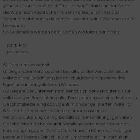
Abholung bereit steht. Nach Erhalt dieser E-Mail kann der Kunde
die Ware nach Absprache mit dem Verkäufer am Sitz des
Verkäufers abholen. In diesem Fall werden keine Versandkosten
berechnet.
5.6 Gutscheine werden dem Kunden wie folgt überlassen:
per E-Mail
postalisch
6) Eigentumsvorbehalt
6.1 Gegenüber Verbrauchern behält sich der Verkäufer bis zur
vollständigen Bezahlung des geschuldeten Kaufpreises das
Eigentum an der gelieferten Ware vor.
6.2 Gegenüber Unternehmern behält sich der Verkäufer bis zur
vollständigen Begleichung aller Forderungen aus einer laufenden
Geschäftsbeziehung das Eigentum an der gelieferten Ware vor.
6.3 Handelt der Kunde als Unternehmer, so ist er zur
Weiterveräußerung der Vorbehaltsware im ordnungsgemäßen
Geschäftsbetrieb berechtigt. Sämtliche hieraus entstehenden
Forderungen gegen Dritte tritt der Kunde in Höhe des jeweiligen
Rechnungswertes (einschließlich Umsatzsteuer) im Voraus an