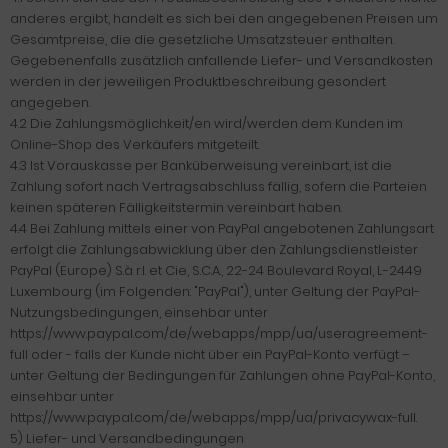
anderes ergibt, handelt es sich bei den angegebenen Preisen um
Gesamtpreise, die die gesetzliche Umsatzsteuer enthalten.
Gegebenenfalls zusätzlich anfallende Liefer- und Versandkosten
werden in der jeweiligen Produktbeschreibung gesondert
angegeben.
4.2 Die Zahlungsmöglichkeit/en wird/werden dem Kunden im
Online-Shop des Verkäufers mitgeteilt.
4.3 Ist Vorauskasse per Banküberweisung vereinbart, ist die
Zahlung sofort nach Vertragsabschluss fällig, sofern die Parteien
keinen späteren Fälligkeitstermin vereinbart haben.
4.4 Bei Zahlung mittels einer von PayPal angebotenen Zahlungsart
erfolgt die Zahlungsabwicklung über den Zahlungsdienstleister
PayPal (Europe) S.à r.l. et Cie, S.C.A., 22-24 Boulevard Royal, L-2449
Luxembourg (im Folgenden: "PayPal"), unter Geltung der PayPal-
Nutzungsbedingungen, einsehbar unter
https://www.paypal.com/de/webapps/mpp/ua/useragreement-
full oder - falls der Kunde nicht über ein PayPal-Konto verfügt –
unter Geltung der Bedingungen für Zahlungen ohne PayPal-Konto,
einsehbar unter
https://www.paypal.com/de/webapps/mpp/ua/privacywax-full.
5) Liefer- und Versandbedingungen