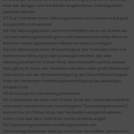
eine der übrigen vom Verkäufer angebotenen Zahlungsarten
gewählt werden.
9.7 Das Guthaben eines Aktionsgutscheins wird weder in Bargeld
ausgezahlt noch verzinst.
9.8 Der Aktionsgutschein wird nicht erstattet, wenn der Kunde die
mit dem Aktionsgutschein ganz oder teilweise bezahlte Ware im
Rahmen seines gesetzlichen Widerrufsrechts zurückgibt.
9.9 Der Aktionsgutschein ist übertragbar. Der Verkäufer kann mit
befreiender Wirkung an den jeweiligen Inhaber, der den
Aktionsgutschein im Online-Shop des Verkäufers einlöst, leisten.
Dies gilt nicht, wenn der Verkäufer Kenntnis oder grob fahrlässige
Unkenntnis von der Nichtberechtigung, der Geschäftsunfähigkeit
oder der fehlenden Vertretungsberechtigung des jeweiligen
Inhabers hat.
10) Einlösung von Geschenkgutscheinen
10.1 Gutscheine, die über den Online-Shop des Verkäufers käuflich
erworben werden können (nachfolgend "Geschenkgutscheine"),
können nur im Online-Shop des Verkäufers eingelöst werden,
sofern sich aus dem Gutschein nichts anderes ergibt.
10.2 Geschenkgutscheine und Restguthaben von
Geschenkgutscheinen sind bis zum Ende des dritten Jahres nach