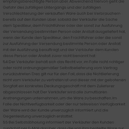
empfangsberechtigte Person über. Abweichend hiervon geht die
Gefahr des zufälligen Untergangs und der zufälligen
Verschlechterung der verkauften Ware auch bei Verbrauchern
bereits auf den Kunden über, sobald der Verkäufer die Sache
dem Spediteur, dem Frachtführer oder der sonst zur Ausführung
der Versendung bestimmten Person oder Anstalt ausgeliefert hat,
wenn der Kunde den Spediteur, den Frachtführer oder die sonst
zur Ausführung der Versendung bestimmte Person oder Anstalt
mit der Ausführung beauftragt und der Verkäufer dem Kunden
diese Person oder Anstalt zuvor nicht benannt hat.
5.4 Der Verkäufer behält sich das Recht vor, im Falle nicht richtiger
oder nicht ordnungsgemäßer Selbstbelieferung vom Vertrag
zurückzutreten. Dies gilt nur für den Fall, dass die Nichtlieferung
nicht vom Verkäufer zu vertreten ist und dieser mit der gebotenen
Sorgfalt ein konkretes Deckungsgeschäft mit dem Zulieferer
abgeschlossen hat. Der Verkäufer wird alle zumutbaren
Anstrengungen unternehmen, um die Ware zu beschaffen. Im
Falle der Nichtverfügbarkeit oder der nur teilweisen Verfügbarkeit
der Ware wird der Kunde unverzüglich informiert und die
Gegenleistung unverzüglich erstattet.
5.5 Bei Selbstabholung informiert der Verkäufer den Kunden
zunächst per E-Mail darüber, dass die von ihm bestellte Ware zur