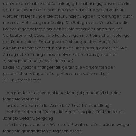
den Verkäufer ab. Diese Abtretung gilt unabhängig davon, ob die
Vorbehaltsware ohne oder nach Verarbeitung weiterverkauft
worden ist. Der Kunde bleibt zur Einziehung der Forderungen auch
nach der Abtretung ermächtigt. Die Befugnis des Verkäufers, die
Forderungen selbst einzuziehen, bleibt davon unberührt. Der
Verkäufer wird jedoch die Forderungen nicht einziehen, solange
der Kunde seinen Zahlungsverpflichtungen dem Verkäufer
gegenüber nachkommt, nicht in Zahlungsverzug gerät und kein
Antrag auf Eröffnung eines Insolvenzverfahrens gestellt ist.
7) Mängelhaftung (Gewährleistung)
Ist die Kaufsache mangelhaft, gelten die Vorschriften der
gesetzlichen Mängelhaftung. Hiervon abweichend gilt:
7.1 Für Unternehmer
begründet ein unwesentlicher Mangel grundsätzlich keine
Mängelansprüche;
hat der Verkäufer die Wahl der Art der Nacherfüllung;
beträgt bei neuen Waren die Verjährungsfrist für Mängel ein
Jahr ab Gefahrübergang;
sind bei gebrauchten Waren die Rechte und Ansprüche wegen
Mängeln grundsätzlich ausgeschlossen;