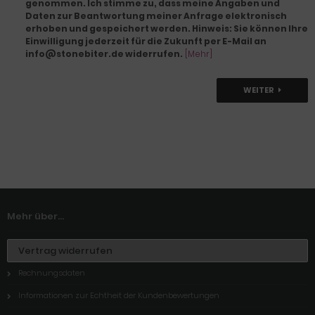
genommen. Ich stimme zu, dass meine Angaben und
Daten zur Beantwortung meiner Anfrage elektronisch
erhoben und gespeichert werden. Hinweis: Sie können Ihre
Einwilligung jederzeit für die Zukunft per E-Mail an
info@stonebiter.de widerrufen.
[Mehr]
WEITER
Mehr über...
Vertrag widerrufen
Rechnungsdaten
Informationen zur Echtheit der Kundenbewertungen