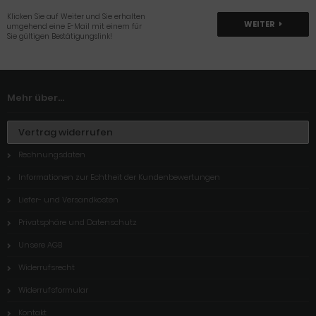
Klicken Sie auf Weiter und Sie erhalten
WEITER
umgehend eine E-Mail mit einem für
Sie gültigen Bestätigungslink!
Mehr über...
Vertrag widerrufen
Rechnungsdaten
Informationen zur Echtheit der Kundenbewertungen
Liefer- und Versandkosten
Privatsphäre und Datenschutz
Unsere AGB
Widerrufsrecht
Widerrufsformular
Kontakt