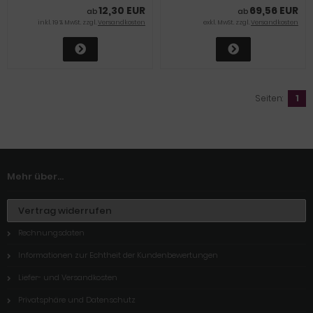
12,30 EUR
69,56 EUR
ab
ab
inkl. 19 % MwSt. zzgl.
Versandkosten
exkl. MwSt. zzgl.
Versandkosten
Seiten:
1
Mehr über...
Vertrag widerrufen
Rechnungsdaten
Informationen zur Echtheit der Kundenbewertungen
Liefer- und Versandkosten
Privatsphäre und Datenschutz