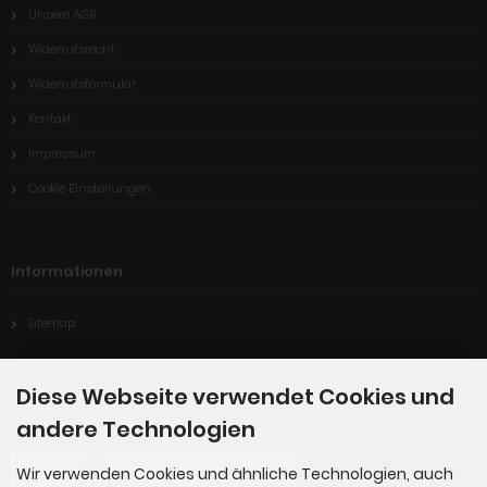
Unsere AGB
Widerrufsrecht
Widerrufsformular
Kontakt
Impressum
Cookie Einstellungen
Informationen
Sitemap
Diese Webseite verwendet Cookies und
Zahlungsmethoden
andere Technologien
Wir verwenden Cookies und ähnliche Technologien, auch