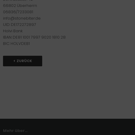
66802 Überherrn
06836/7233081
info@stonebiter.de
UID: DE172272897
Holvi Bank
IBAN: DE81 1001 7997 9020 1810 28
BIC: HOLVDEB1
ZURÜCK
Mehr über...