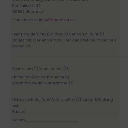
Bonifatiusstr. 42
66802 Überherrn
Emailadresse:
info@stonebiter.de
Hiermit widerrufe(n) ich/wir (*) den von mir/uns (*)
abgeschlossenen Vertrag über den Kauf der folgenden
Waren (*):
__________________________________________________
Bestellt am (*)/erhalten am (*):
Name des/der Verbraucher(s):
Anschrift des/der Verbraucher(s):
Unterschrift des/der Verbraucher(s) (nur bei Mitteilung
auf
Papier):__________________________________________
Datum:_______________________