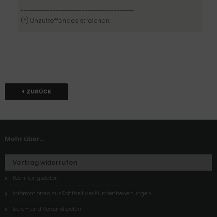
---------------------------------------
(*) Unzutreffendes streichen.
ZURÜCK
Mehr über...
Vertrag widerrufen
Rechnungsdaten
Informationen zur Echtheit der Kundenbewertungen
Liefer- und Versandkosten