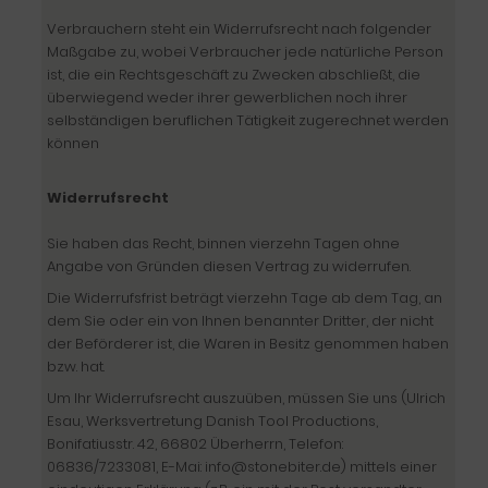
Verbrauchern steht ein Widerrufsrecht nach folgender
Maßgabe zu, wobei Verbraucher jede natürliche Person
ist, die ein Rechtsgeschäft zu Zwecken abschließt, die
überwiegend weder ihrer gewerblichen noch ihrer
selbständigen beruflichen Tätigkeit zugerechnet werden
können
Widerrufsrecht
Sie haben das Recht, binnen vierzehn Tagen ohne
Angabe von Gründen diesen Vertrag zu widerrufen.
Die Widerrufsfrist beträgt vierzehn Tage ab dem Tag, an
dem Sie oder ein von Ihnen benannter Dritter, der nicht
der Beförderer ist, die Waren in Besitz genommen haben
bzw. hat.
Um Ihr Widerrufsrecht auszuüben, müssen Sie uns (Ulrich
Esau, Werksvertretung Danish Tool Productions,
Bonifatiusstr. 42, 66802 Überherrn, Telefon:
06836/7233081
, E-Mai:
info@
stonebiter.de) mittels einer