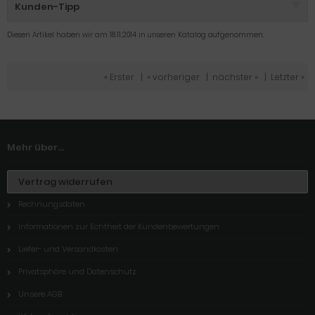
Kunden-Tipp
Diesen Artikel haben wir am 18.11.2014 in unseren Katalog aufgenommen.
« Erster
|
« vorheriger
|
nächster »
|
Letzter »
Mehr über...
Vertrag widerrufen
Rechnungsdaten
Informationen zur Echtheit der Kundenbewertungen
Liefer- und Versandkosten
Privatsphäre und Datenschutz
Unsere AGB