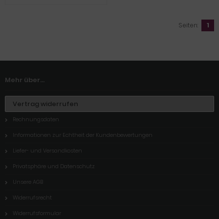
Seiten:
1
Mehr über...
Vertrag widerrufen
Rechnungsdaten
Informationen zur Echtheit der Kundenbewertungen
Liefer- und Versandkosten
Privatsphäre und Datenschutz
Unsere AGB
Widerrufsrecht
Widerrufsformular