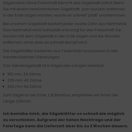
Sägemehls. Ohne Freischnitt klemmt das Sägeblatt sofort. Wenn
Sie mit einem herkömmlichen Sägeblatt zum wurzeln entfernen
in der Erde sägen würden, würde es schnell "platt" und klemmen.
Bei unserem Sägeblatt besteht jeder zweite Zahn aus Hartmetall.
Das Hartmetall wird nicht platt und sorgt für den Freischnitt. Sie
können mit dem Sägeblatt in der Erde sägen und die Wurzeln
entfernen, ohne dass es schnell stumpf wird.
Die Sägeblätter bestehen aus Federstahl und passen in alle
handlesüblichen Säbelsägen.
Das Säbelsägeblatt ist in folgenden Längen lieferbar:
150 mm, 24 Zähne
235 mm. 40 Zähne
300 mm 54 Zähne
Zum Sägen in der Erde, z. B. Bambus, empfehlen wir Ihnen die
Länge 235mm.
Ich bemühe mich, die Sägeblätter so schnell wie möglich
zu verschicken. Aufgrund der hohen Nachfrage und der
Feiertage
kann die Lieferzeit aber bis zu 2 Wochen dauern.