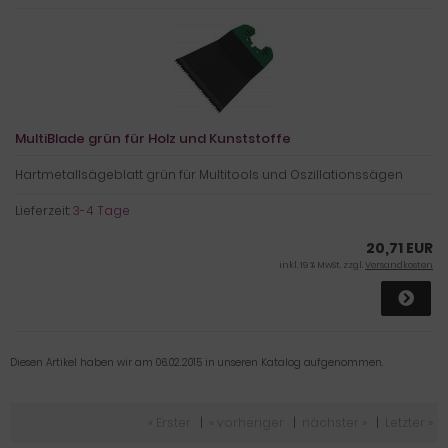
MultiBlade grün für Holz und Kunststoffe
Hartmetallsägeblatt grün für Multitools und Oszillationssägen
Lieferzeit:
3-4 Tage
20,71 EUR
inkl. 19 % MwSt. zzgl.
Versandkosten
Diesen Artikel haben wir am 06.02.2015 in unseren Katalog aufgenommen.
« Erster
|
« vorheriger
|
nächster »
|
Letzter »