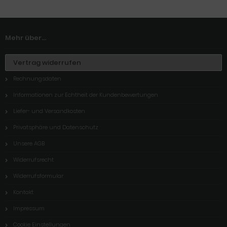
Mehr über...
Vertrag widerrufen
Rechnungsdaten
Informationen zur Echtheit der Kundenbewertungen
Liefer- und Versandkosten
Privatsphäre und Datenschutz
Unsere AGB
Widerrufsrecht
Widerrufsformular
Kontakt
Impressum
Cookie Einstellungen