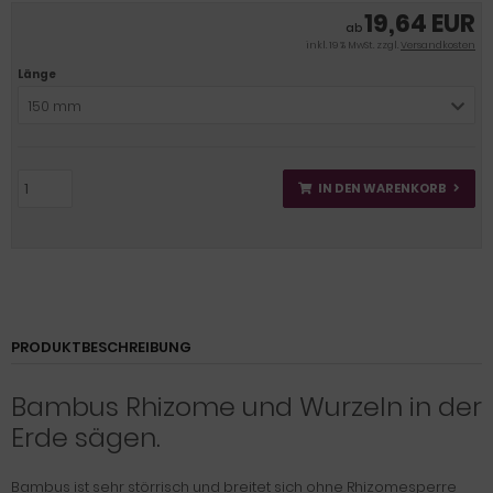
19,64 EUR
ab
inkl. 19 % MwSt. zzgl.
Versandkosten
Länge
150 mm
IN DEN WARENKORB
PRODUKTBESCHREIBUNG
Bambus Rhizome und Wurzeln in der
Erde sägen.
Bambus ist sehr störrisch und breitet sich ohne Rhizomesperre