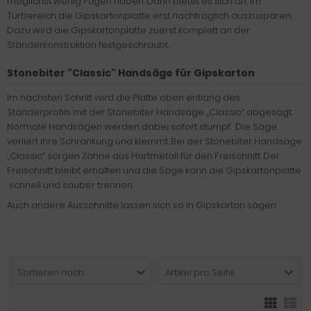
möglichst wenig Fugen haben. Dann bietet es sich an, im
Türbereich die Gipskartonplatte erst nachträglich auszusparen.
Dazu wird die Gipskartonplatte zuerst komplett an der
Ständerkonstruktion festgeschraubt.
Stonebiter "Classic" Handsäge für Gipskarton
Im nächsten Schritt wird die Platte oben entlang des
Ständerprofils mit der Stonebiter Handsäge „Classic“ abgesägt.
Normale Handsägen werden dabei sofort stumpf.
Die Säge
verliert ihre Schränkung und klemmt. Bei der Stonebiter Handsäge
„Classic“ sorgen Zähne aus Hartmetall für den Freischnitt. Der
Freischnitt bleibt erhalten und die Säge kann die Gipskartonplatte
schnell und sauber trennen.
Auch andere Ausschnitte lassen sich so in Gipskarton sägen.
Sortieren nach ...
Artikel pro Seite