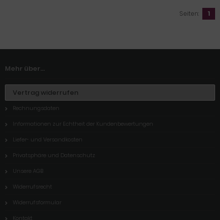
Seiten:
1
Mehr über...
Vertrag widerrufen
Rechnungsdaten
Informationen zur Echtheit der Kundenbewertungen
Liefer- und Versandkosten
Privatsphäre und Datenschutz
Unsere AGB
Widerrufsrecht
Widerrufsformular
Kontakt