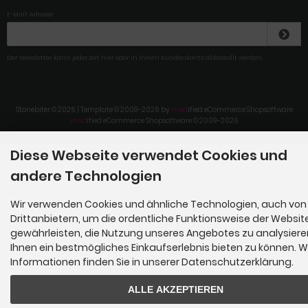
E-Mail-Adresse:
Der Newsletter kann jederzeit hier oder in Ihrem Kundenkonto abbestellt werden.
Stonebiter © 2026 | Template © 2009-2026 by
mod
ified eCommerce Shopsoftware
mod
ified eCommerce Shopsoftware © 2009-2026
Diese Webseite verwendet Cookies und
andere Technologien
Wir verwenden Cookies und ähnliche Technologien, auch von
Drittanbietern, um die ordentliche Funktionsweise der Websit
gewährleisten, die Nutzung unseres Angebotes zu analysier
Ihnen ein bestmögliches Einkaufserlebnis bieten zu können. W
Informationen finden Sie in unserer Datenschutzerklärung.
ALLE AKZEPTIEREN