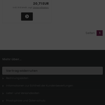
20,71 EUR
inkl. 19 % MwSt. zzgl.
Versandkosten
Seiten:
1
Mehr über...
Vertrag widerrufen
Rechnungsdaten
Informationen zur Echtheit der Kundenbewertungen
Liefer- und Versandkosten
Privatsphäre und Datenschutz