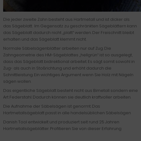
Die jeder zweite Zahn besteht aus Hartmetall und ist dicker als
das Sägeblatt.
Im Gegensatz zu geschränkten Sägeblättern kann
das Sägeblatt dadurch nicht „platt“ werden. Der Freischnitt bleibt
erhalten und das Sägeblatt klemmt nicht.
Normale Säbelsägenblätter arbeiten nur auf Zug. Die
Zahngeometrie des HM-Sägeblattes „hellgrün“ ist so ausgelegt,
dass das Sägeblatt bidirektional arbeitet. Es sägt somit sowohl in
Zug- als auch in Stoßrichtung und erhöht dadurch die
Schnittleistung. Ein wichtiges Argument wenn Sie Holz mit Nägeln
sägen wollen.
Das eigentliche Sägeblatt besteht nicht aus Bimetall sondern eine
Art Federstahl. Dadurch können sie deutlich kraftvoller arbeiten.
Die Aufnahme der Säbelsägen ist genormt. Das
Hartmetallsägeblatt passt in alle handelsüblichen Säbelsägen
Danish Tool entwickelt und produziert seit rund 25 Jahren
Hartmetallsägeblätter. Profitieren Sie von dieser Erfahrung