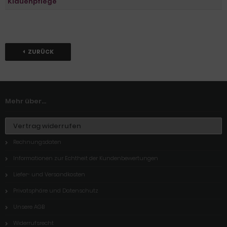
Klauenpflege
ZURÜCK
Mehr über...
Vertrag widerrufen
Rechnungsdaten
Informationen zur Echtheit der Kundenbewertungen
Liefer- und Versandkosten
Privatsphäre und Datenschutz
Unsere AGB
Widerrufsrecht